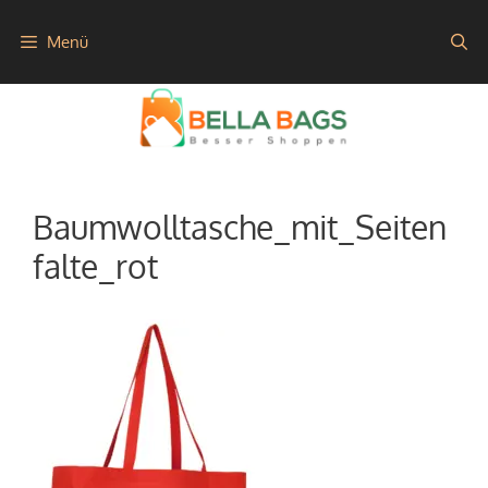
Zum
Menü
Inhalt
springen
Baumwolltasche_mit_Seiten
falte_rot