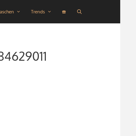
taschen
Trends
☎️
84629011