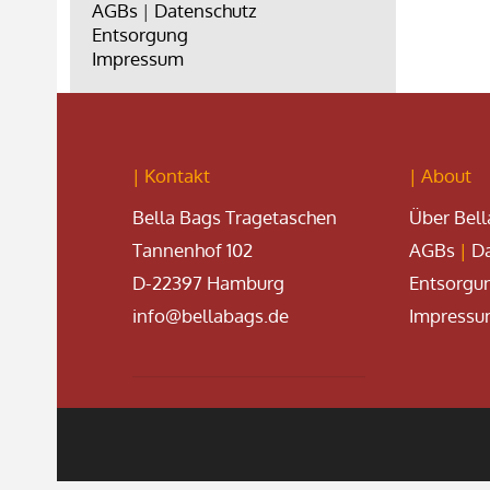
AGBs
|
Datenschutz
Entsorgung
Impressum
| Kontakt
| About
Bella Bags Tragetaschen
Über Bell
Tannenhof 102
AGBs
|
Da
D-22397 Hamburg
Entsorgu
info@bellabags.de
Impress