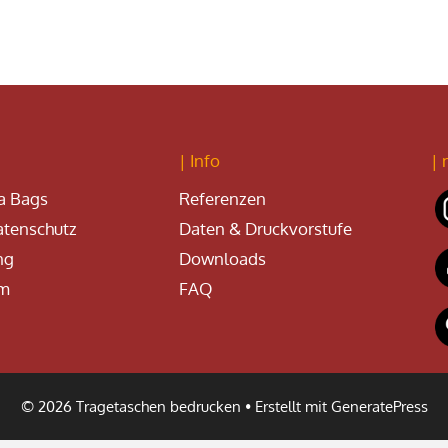
| Info
| 
a Bags
Referenzen
tenschutz
Daten & Druckvorstufe
ng
Downloads
um
FAQ
© 2026 Tragetaschen bedrucken
• Erstellt mit
GeneratePress