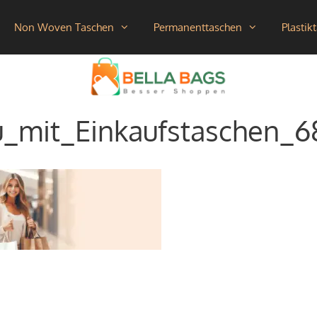
Non Woven Taschen
Permanenttaschen
Plastik
u_mit_Einkaufstaschen_6