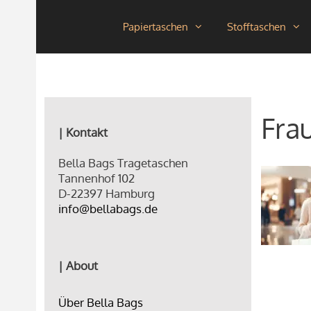
Zum
Papiertaschen
Stofftaschen
Inhalt
springen
Fra
| Kontakt
Bella Bags Tragetaschen
Tannenhof 102
D-22397 Hamburg
info@bellabags.de
| About
Über Bella Bags