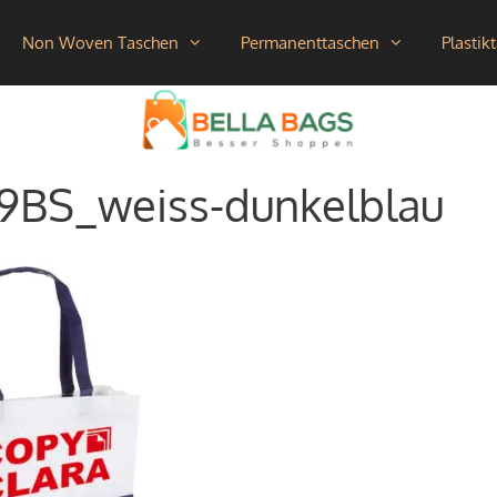
Non Woven Taschen
Permanenttaschen
Plastik
9BS_weiss-dunkelblau