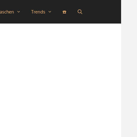
taschen
Trends
☎️