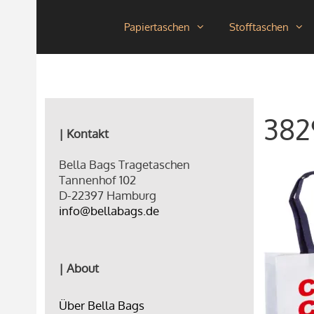
Zum
Papiertaschen
Stofftaschen
Inhalt
springen
382
| Kontakt
Bella Bags Tragetaschen
Tannenhof 102
D-22397 Hamburg
info@bellabags.de
| About
Über Bella Bags