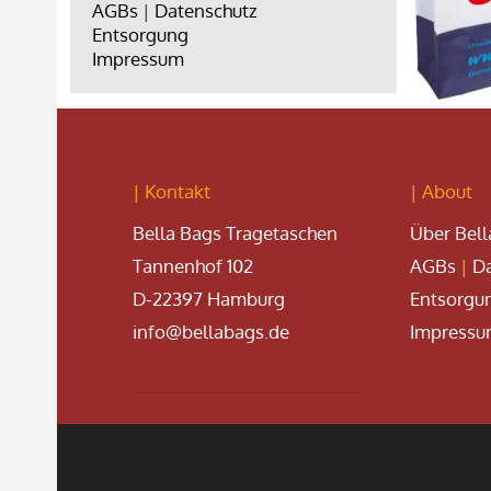
AGBs
|
Datenschutz
Entsorgung
Impressum
| Kontakt
| About
Bella Bags Tragetaschen
Über Bell
Tannenhof 102
AGBs
|
Da
D-22397 Hamburg
Entsorgu
info@bellabags.de
Impress