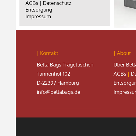
AGBs
|
Datenschutz
Entsorgung
Impressum
| Kontakt
| About
Bella Bags Tragetaschen
Über Bell
Tannenhof 102
AGBs
|
Da
D-22397 Hamburg
Entsorgu
info@bellabags.de
Impress