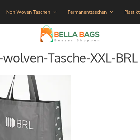
Non Woven Taschen
Permanenttaschen
Plastik
-wolven-Tasche-XXL-BRL