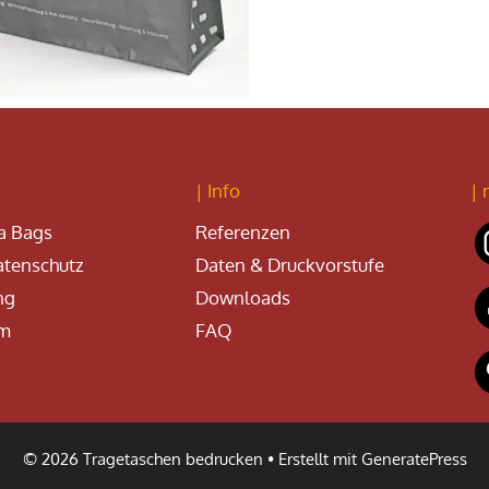
| Info
| 
a Bags
Referenzen
tenschutz
Daten & Druckvorstufe
ng
Downloads
um
FAQ
© 2026 Tragetaschen bedrucken
• Erstellt mit
GeneratePress