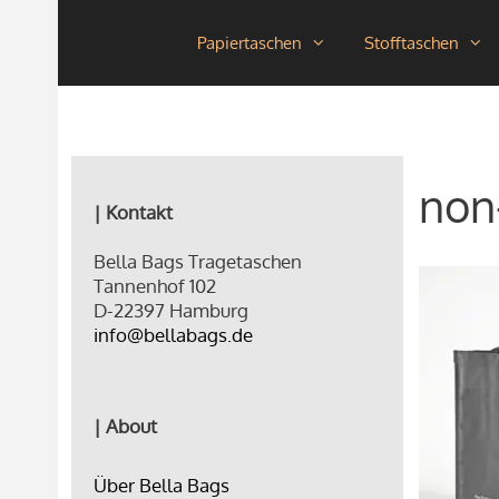
Zum
Papiertaschen
Stofftaschen
Inhalt
springen
non
| Kontakt
Bella Bags Tragetaschen
Tannenhof 102
D-22397 Hamburg
info@bellabags.de
| About
Über Bella Bags