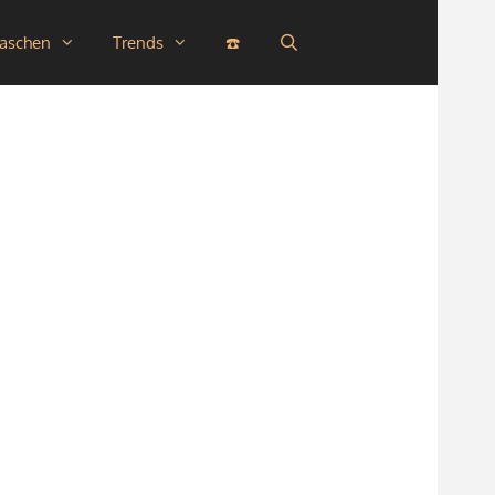
taschen
Trends
☎️