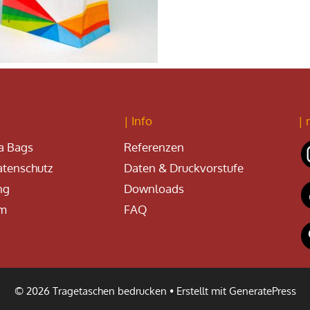
| Info
| 
a Bags
Referenzen
tenschutz
Daten & Druckvorstufe
ng
Downloads
um
FAQ
© 2026 Tragetaschen bedrucken
• Erstellt mit
GeneratePress