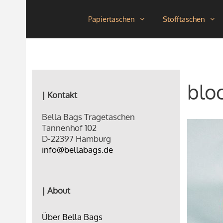
Zum
Papiertaschen
Stofftaschen
Inhalt
springen
blo
| Kontakt
Bella Bags Tragetaschen
Tannenhof 102
D-22397 Hamburg
info@bellabags.de
| About
Über Bella Bags