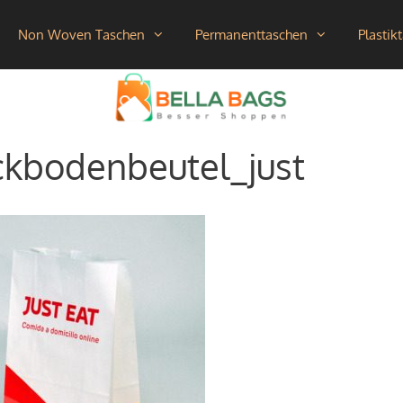
Non Woven Taschen
Permanenttaschen
Plastik
ckbodenbeutel_just