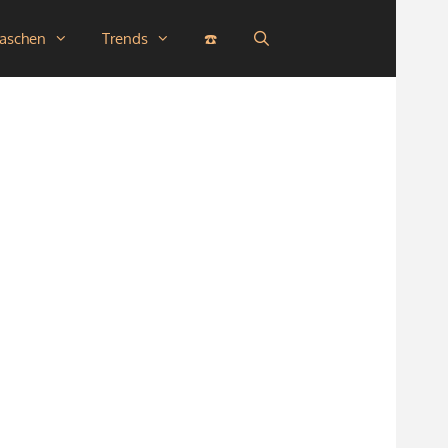
taschen
Trends
☎️