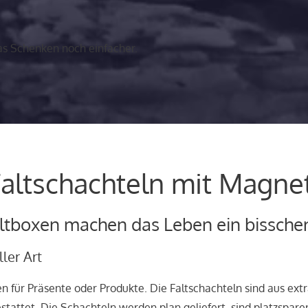
 Schenken noch einfacher.
Faltschachteln mit Magne
tboxen machen das Leben ein bisschen
ler Art
 für Präsente oder Produkte. Die Faltschachteln sind aus ext
stattet. Die Schachteln werden plan geliefert, sind platzspar