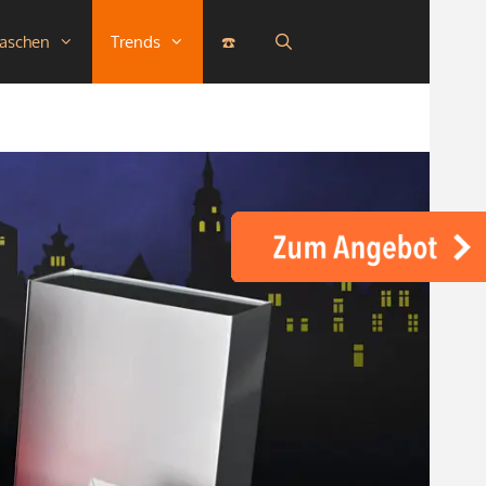
taschen
Trends
☎️