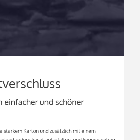
tverschluss
 einfacher und schöner
ra starkem Karton und zusätzlich mit einem
end und zudem leicht aufzufalten, und können neben