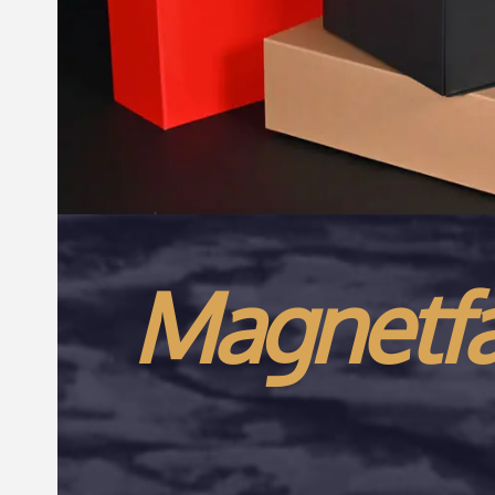
Magnet
f