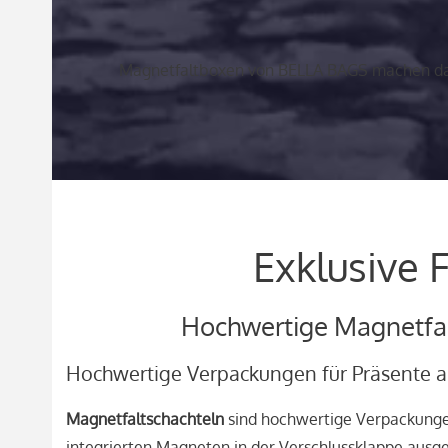
Magnetfaltboxen von BELLA BAGS machen das
Exklusive 
Hochwertige Magnetfal
Hochwertige Verpackungen für Präsente al
Magnetfaltschachteln
sind hochwertige Verpackungen
integrierten Magneten in der Verschlussklappe ausge