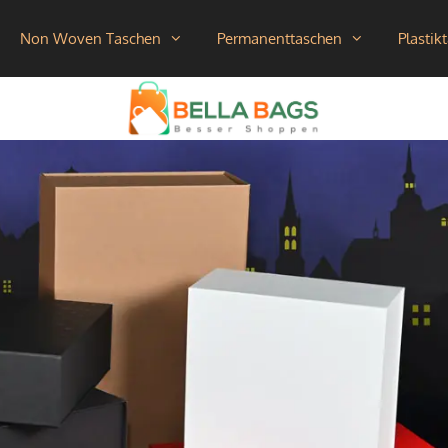
Non Woven Taschen
Permanenttaschen
Plastik