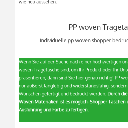
wie neu aussehen.
PP woven Trageta
Individuelle pp woven shopper bedruc
Wenn Sie auf der Suche nach einer hochwertigen und
woven Tragetasche sind, um Ihr Produkt oder Ihr U
präsentieren, dann sind Sie hier genau richtig! PP w
nur äußerst langlebig und widerstandsfähig, sonder
Wünschen gefertigt und bedruckt werden.
Durch die
Woven Materialien ist es möglich, Shopper Taschen 
Ausführung und Farbe zu fertigen.