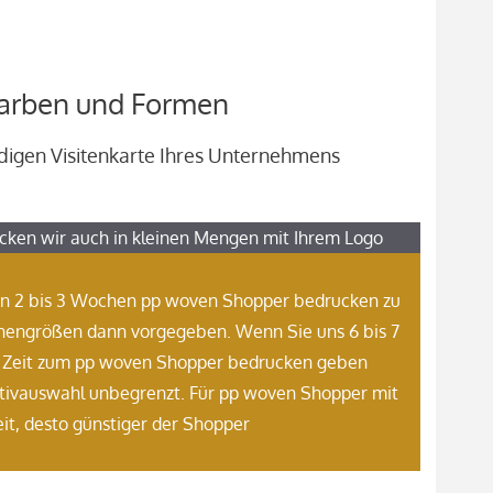
Farben und Formen
digen Visitenkarte Ihres Unternehmens
ken wir auch in kleinen Mengen mit Ihrem Logo
von 2 bis 3 Wochen pp woven Shopper bedrucken zu
schengrößen dann vorgegeben. Wenn Sie uns 6 bis 7
 Zeit zum pp woven Shopper bedrucken geben
otivauswahl unbegrenzt. Für pp woven Shopper mit
zeit, desto günstiger der Shopper