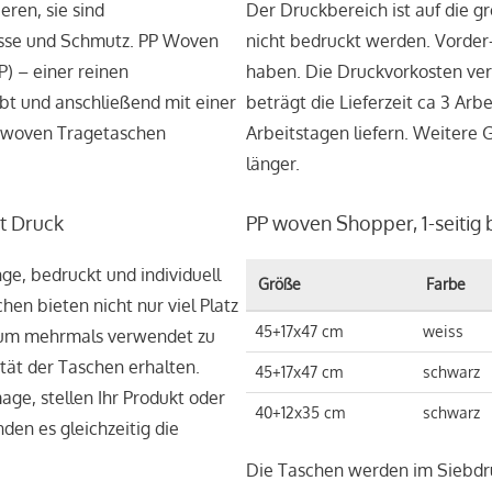
ren, sie sind
Der Druckbereich ist auf die g
ässe und Schmutz. PP Woven
nicht bedruckt werden. Vorder
) – einer reinen
haben. Die Druckvorkosten ver
bt und anschließend mit einer
beträgt die Lieferzeit ca 3 Ar
 woven Tragetaschen
Arbeitstagen liefern. Weitere 
länger.
t Druck
PP woven Shopper, 1-seitig
e, bedruckt und individuell
Größe
Farbe
n bieten nicht nur viel Platz
45+17x47 cm
weiss
, um mehrmals verwendet zu
tät der Taschen erhalten.
45+17x47 cm
schwarz
ge, stellen Ihr Produkt oder
40+12x35 cm
schwarz
den es gleichzeitig die
Die Taschen werden im Siebdr