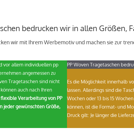
schen bedrucken wir in allen Größen, 
ken wir mit Ihrem Werbemotiv und machen sie zur tren
 vor allem individuellen pp
PP Woven Tragetaschen bedruc
nternehmen angemessen zu
oven Tragetaschen sind nicht
Es die Möglichkeit innerhalb 
n können auch nach Ihren
lassen. Allerdings sind die Ta
 flexible Verarbeitung von PP
Wochen oder 13 bis 15 Wochen
in jeder gewünschten Größe,
können, ist die Format- und M
Druck gilt: Je länger die Liefer