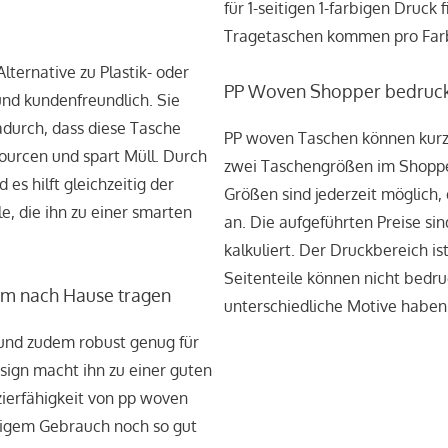
für 1-seitigen 1-farbigen Druck
Tragetaschen kommen pro Farb
ternative zu Plastik- oder
PP Woven Shopper bedruck
und kundenfreundlich. Sie
durch, dass diese Tasche
PP woven Taschen können kurzf
ourcen und spart Müll. Durch
zwei Taschengrößen im Shoppe
es hilft gleichzeitig der
Größen sind jederzeit möglich, 
, die ihn zu einer smarten
an. Die aufgeführten Preise sin
kalkuliert. Der Druckbereich is
Seitenteile können nicht bedr
em nach Hause tragen
unterschiedliche Motive haben.
 und zudem robust genug für
sign macht ihn zu einer guten
zierfähigkeit von pp woven
ligem Gebrauch noch so gut