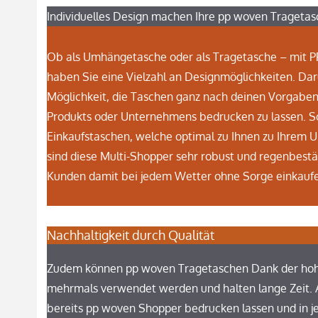
Individuelles Design machen Ihre pp woven Trageta
Ob als Umhängetasche oder als Tragetasche – mit 
haben Sie eine Vielzahl an Designmöglichkeiten. Dar
Möglichkeit, die Taschen ganz nach deinen Vorgaben 
Produkts oder Unternehmens bedrucken zu lassen. So 
Einkaufstaschen, welche optimal zu Ihnen zu Ihrem
sind diese Multi-Shopper sehr robust und regenbestän
Kunden damit bei jedem Wetter ohne Sorge einkauf
Nachhaltigkeit durch Qualität
Zudem können pp woven Tragetaschen Dank der hohe
mehrmals verwendet werden und halten lange Zeit. 
bereits pp woven Shopper bedrucken lassen und in j