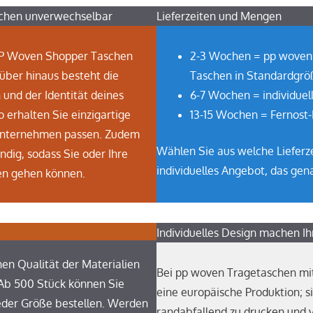
schen unverwechselbar
Lieferzeiten und Mengen
PP Woven Shopper Taschen
2-3 Wochen = pp woven s
über hinaus besteht die
Taschen in Standardgrö
und der Identität deines
6-7 Wochen = individuel
erhalten Sie einzigartige
13-15 Wochen = Fernost-
 Unternehmen passen. Zudem
Wählen Sie aus welche Lieferz
dig, sodass Sie oder Ihre
individuelles Angebot, das gena
en gehen können.
Individuelles Design machen 
n Qualität der Materialien
Bei pp woven Tragetaschen mit
Ab 500 Stück können Sie
eine europäische Produktion; s
eder Größe bestellen. Werden
randabfallend zu drucken und vi