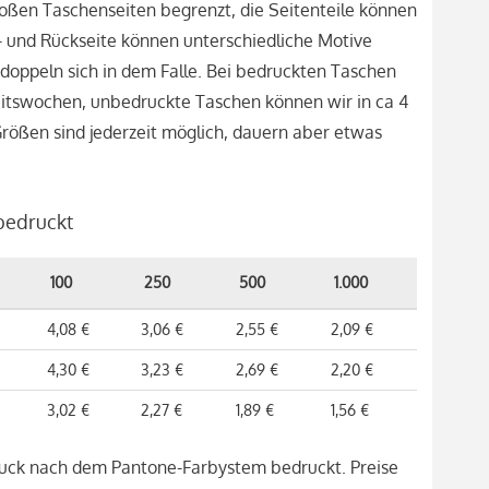
roßen Taschenseiten begrenzt, die Seitenteile können
- und Rückseite können unterschiedliche Motive
doppeln sich in dem Falle. Bei bedruckten Taschen
beitswochen, unbedruckte Taschen können wir in ca 4
Größen sind jederzeit möglich, dauern aber etwas
 bedruckt
100
250
500
1.000
4,08 €
3,06 €
2,55 €
2,09 €
4,30 €
3,23 €
2,69 €
2,20 €
3,02 €
2,27 €
1,89 €
1,56 €
uck nach dem Pantone-Farbystem bedruckt. Preise