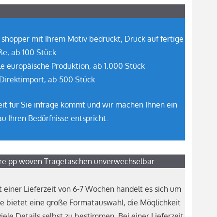
hopper mit Ihrem Motiv bedruckt, Druck auf fertige
ße, ab 100 Stück
le europäische Produktion, ab 1.000 Stück
Direktimport, ab 500 Stück
eit für Sie infrage kommt und wir machen Ihnen ein
u Ihren Bedürfnisse entspricht.
Ihre pp woven Tragetaschen unverwechselbar
 einer Lieferzeit von 6-7 Wochen handelt es sich um
ie bietet eine große Formatauswahl, die Möglichkeit
ele Details selbst zu bestimmen. Bei einer Lieferzeit