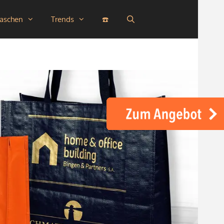
taschen
Trends
☎️