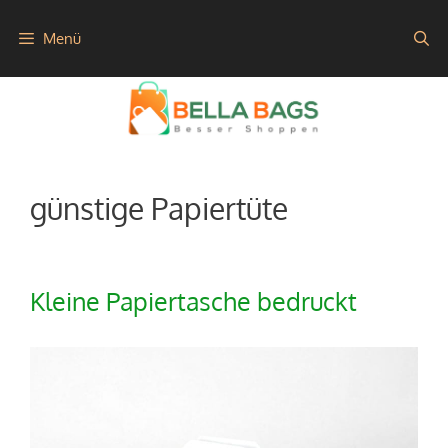
Zum
Menü
Inhalt
springen
günstige Papiertüte
Kleine Papiertasche bedruckt