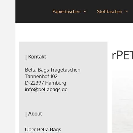
Zum
Papiertaschen
Stofftaschen
Inhalt
springen
rPE
| Kontakt
Bella Bags Tragetaschen
Tannenhof 102
D-22397 Hamburg
info@bellabags.de
| About
Über Bella Bags