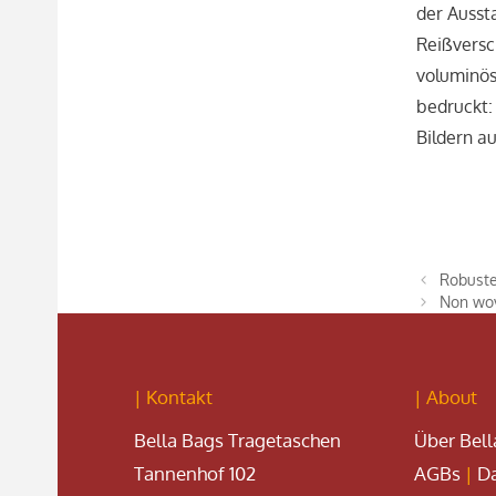
der Ausst
Reißversc
voluminös
bedruckt: 
Bildern a
Robuste
Non wov
| Kontakt
| About
Bella Bags Tragetaschen
Über Bell
Tannenhof 102
AGBs
|
Da