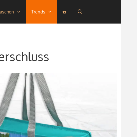
taschen
Trends
☎️
erschluss