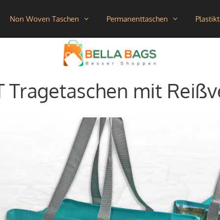
Non Woven Taschen
Permanenttaschen
Plastik
T Tragetaschen mit Reißv