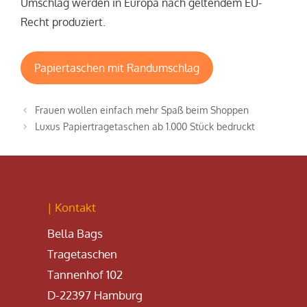
Umschlag werden in Europa nach geltendem EU-
Recht produziert.
Papiertaschen mit Randumschlag
Frauen wollen einfach mehr Spaß beim Shoppen
Luxus Papiertragetaschen ab 1.000 Stück bedruckt
| Kontakt
Bella Bags
Tragetaschen
Tannenhof 102
D-22397 Hamburg