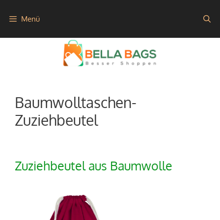
Zum
Menü
Inhalt
springen
Baumwolltaschen-
Zuziehbeutel
Zuziehbeutel aus Baumwolle