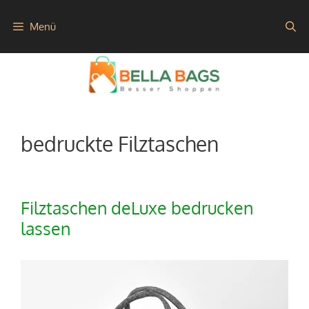
Zum
Menü
Inhalt
springen
bedruckte Filztaschen
Filztaschen deLuxe bedrucken
lassen