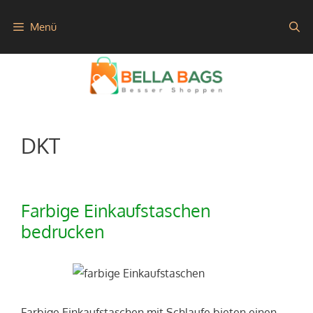
Zum
Menü
Inhalt
springen
DKT
Farbige Einkaufstaschen
bedrucken
Farbige Einkaufstaschen mit Schlaufe bieten einen