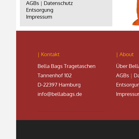
AGBs
|
Datenschutz
Entsorgung
Impressum
| Kontakt
| About
Bella Bags Tragetaschen
Über Bell
Tannenhof 102
AGBs
|
Da
D-22397 Hamburg
Entsorgu
info@bellabags.de
Impress