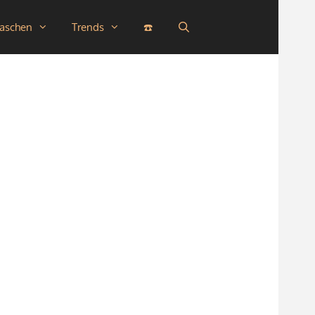
taschen
Trends
☎️