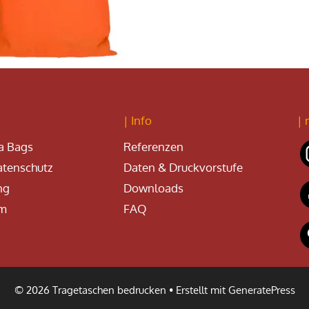
| Info
| 
a Bags
Referenzen
tenschutz
Daten & Druckvorstufe
ng
Downloads
um
FAQ
© 2026 Tragetaschen bedrucken
• Erstellt mit
GeneratePress