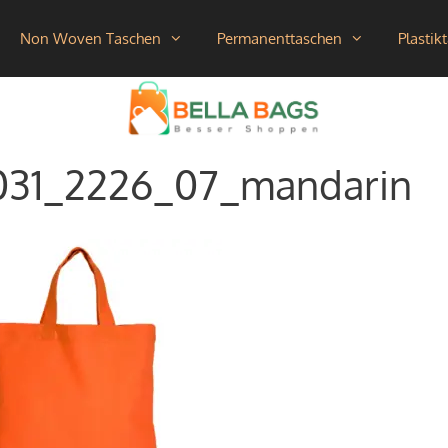
Non Woven Taschen
Permanenttaschen
Plastik
031_2226_07_mandarin