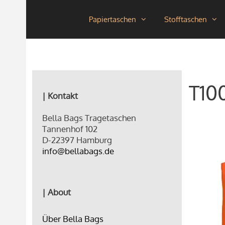
Zum
Papiertaschen
Stofftaschen
Inhalt
springen
T10
| Kontakt
Bella Bags Tragetaschen
Tannenhof 102
D-22397 Hamburg
info@bellabags.de
| About
Über Bella Bags