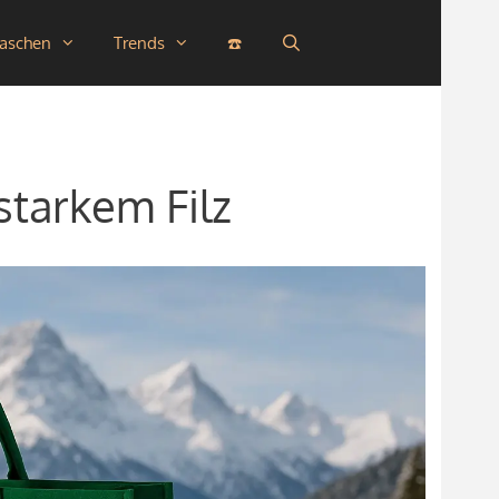
taschen
Trends
☎️
starkem Filz