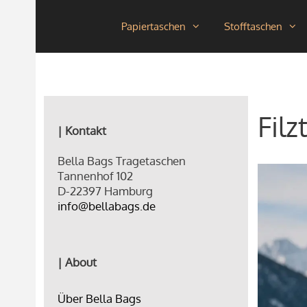
Zum
Papiertaschen
Stofftaschen
Inhalt
springen
Filz
| Kontakt
Bella Bags Tragetaschen
Tannenhof 102
D-22397 Hamburg
info@bellabags.de
| About
Über Bella Bags