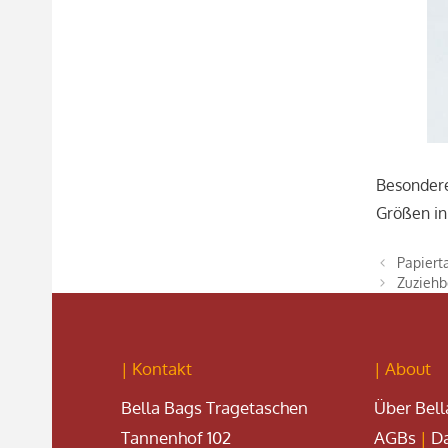
Besondere
Größen in
Papiert
Zuziehb
| Kontakt
| About
Bella Bags Tragetaschen
Über Bell
Tannenhof 102
AGBs
|
Da