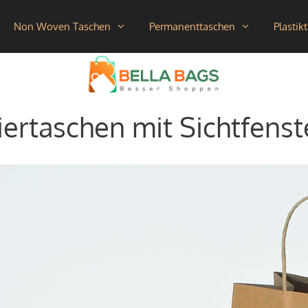
Non Woven Taschen
Permanenttaschen
Plastik
iertaschen mit Sichtfenst