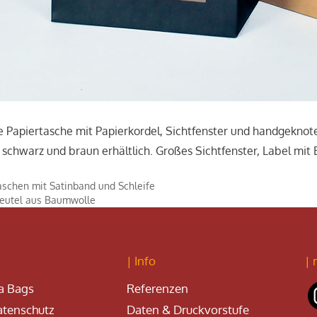
 Papiertasche mit Papierkordel, Sichtfenster und handgeknote
 schwarz und braun erhältlich. Großes Sichtfenster, Label mit
aschen mit Satinband und Schleife
eutel aus Baumwolle
| Info
| 
a Bags
Referenzen
tenschutz
Daten & Druckvorstufe