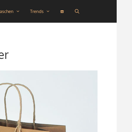
taschen
Trends
☎️
er