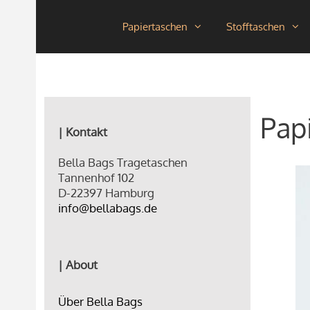
Zum
Papiertaschen
Stofftaschen
Inhalt
springen
Pap
| Kontakt
Bella Bags Tragetaschen
Tannenhof 102
D-22397 Hamburg
info@bellabags.de
| About
Über Bella Bags