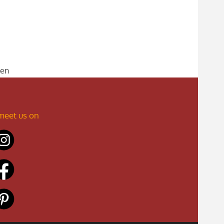
uen
meet us on