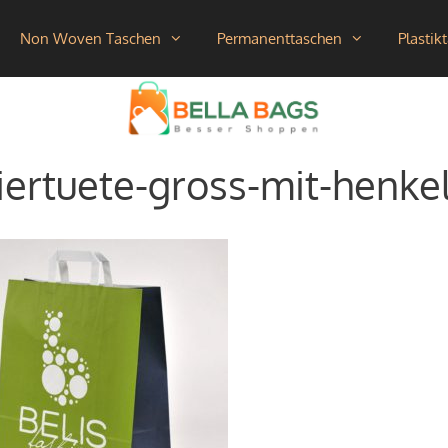
Non Woven Taschen
Permanenttaschen
Plastik
iertuete-gross-mit-henke