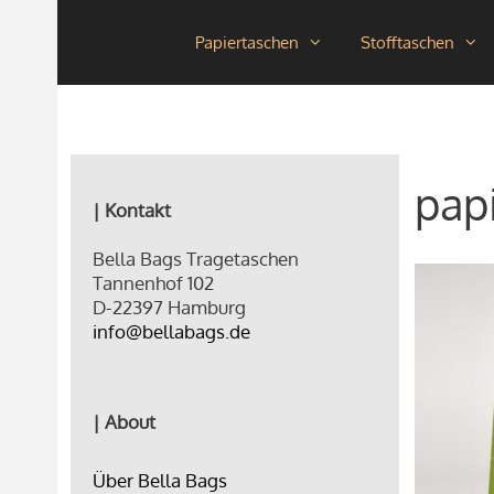
Zum
Papiertaschen
Stofftaschen
Inhalt
springen
pap
| Kontakt
Bella Bags Tragetaschen
Tannenhof 102
D-22397 Hamburg
info@bellabags.de
| About
Über Bella Bags