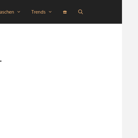
taschen
Trends
☎️
l