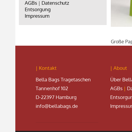
AGBs
|
Datenschutz
Entsorgung
Impressum
Große Pap
| Kontakt
| About
Bella Bags Tragetaschen
Über Bell
Tannenhof 102
AGBs
|
Da
D-22397 Hamburg
Entsorgu
info@bellabags.de
Impress