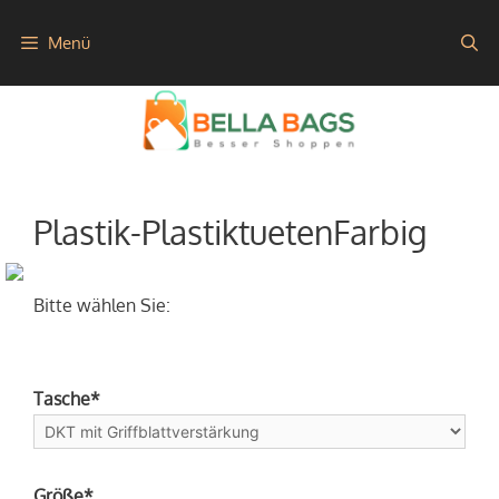
Zum
Menü
Inhalt
springen
Plastik-PlastiktuetenFarbig
Bitte wählen Sie:
Tasche*
Größe*