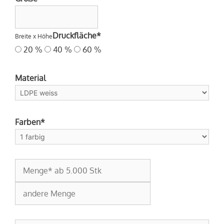
Druckfläche*
Breite x Höhe
20 %
40 %
60 %
Material
Farben*