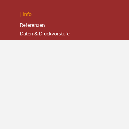
| Info
Referenzen
Daten & Druckvorstufe
Downloads
FAQ
| meet us on